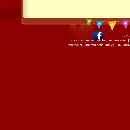
© C
mu moi ra | tai mu moi nhat | mu moi open
mu mới ra | mu mới nhất | mu việt | mu onli