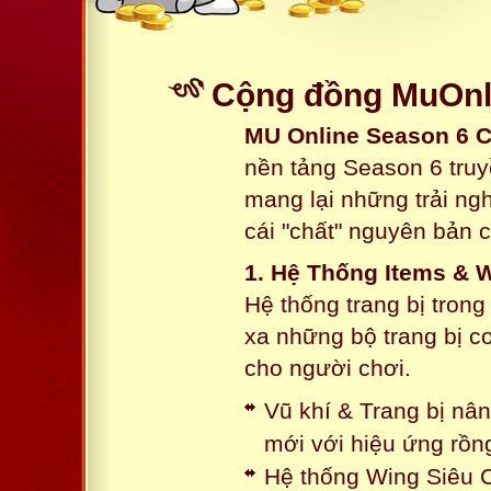
Cộng đồng MuOnli
MU Online Season 6 
nền tảng Season 6 truy
mang lại những trải n
cái "chất" nguyên bản 
1. Hệ Thống Items & 
Hệ thống trang bị tron
xa những bộ trang bị c
cho người chơi.
Vũ khí & Trang bị nâ
mới với hiệu ứng rồn
Hệ thống Wing Siêu C